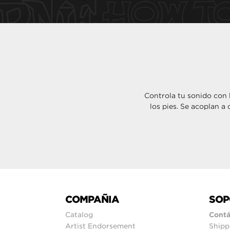
Controla tu sonido con
los pies. Se acoplan a
COMPAÑIA
SOP
Catalog
Contá
Artist Endorsement
Shipp