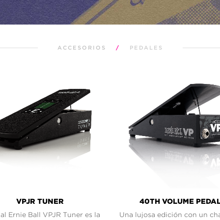
ACCESORIOS
/
PEDALES
VPJR TUNER
40TH VOLUME PEDA
al Ernie Ball VPJR Tuner es la
Una lujosa edición con un ch