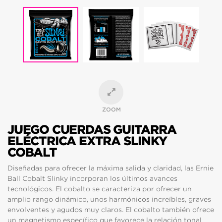
ZOOM
JUEGO CUERDAS GUITARRA
ELÉCTRICA EXTRA SLINKY
COBALT
Diseñadas para ofrecer la máxima salida y claridad, las Ernie
Ball Cobalt Slinky incorporan los últimos avances
tecnológicos. El cobalto se caracteriza por ofrecer un
amplio rango dinámico, unos harmónicos increíbles, graves
envolventes y agudos muy claros. El cobalto también ofrece
un magnetismo específico que favorece la relación tonal