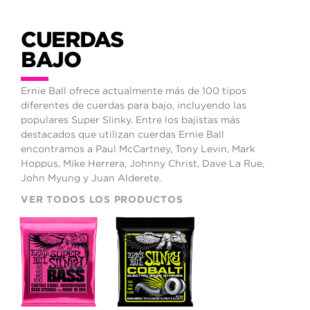
CUERDAS
BAJO
Ernie Ball ofrece actualmente más de 100 tipos
diferentes de cuerdas para bajo, incluyendo las
populares Super Slinky. Entre los bajistas más
destacados que utilizan cuerdas Ernie Ball
encontramos a Paul McCartney, Tony Levin, Mark
Hoppus, Mike Herrera, Johnny Christ, Dave La Rue,
John Myung y Juan Alderete.
VER TODOS LOS PRODUCTOS