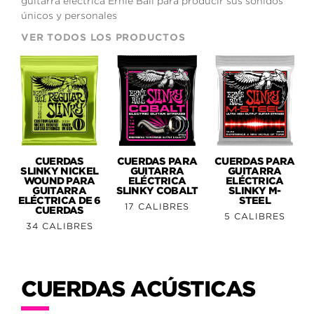
guitarra eléctrica Ernie Ball para producir sus sonidos
únicos y personales
VER TODOS LOS PRODUCTOS
CUERDAS
CUERDAS PARA
CUERDAS PARA
SLINKY NICKEL
GUITARRA
GUITARRA
WOUND PARA
ELÉCTRICA
ELÉCTRICA
GUITARRA
SLINKY COBALT
SLINKY M-
ELÉCTRICA DE 6
STEEL
17 CALIBRES
CUERDAS
5 CALIBRES
34 CALIBRES
CUERDAS ACÚSTICAS