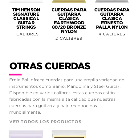
TIM HENSON
CUERDAS PARA
CUERDAS PARA
SIGNATURE
GUITARRA
GUITARRA
CLASSICAL
CLÁSICA
CLASICA
GUITAR
EARTHWOOD
ERNESTO
STRINGS
80/20 BRONZE
PALLA NYLON
NYLON
1 CALIBRES
4 CALIBRES
2 CALIBRES
OTRAS CUERDAS
Ernie Ball ofrece cuerdas para una amplia variedad de
instrumentos como Banjo, Mandolina y Steel Guitar.
Disponible en varios calibres, estas cuerdas están
fabricadas con la misma alta calidad que nuestras
cuerdas para guitarra y bajo reconocidas
mundialmente.
VER TODOS LOS PRODUCTOS