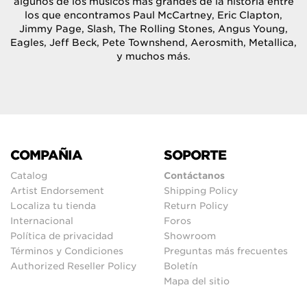
algunos de los músicos más grandes de la historia entre
los que encontramos Paul McCartney, Eric Clapton,
Jimmy Page, Slash, The Rolling Stones, Angus Young,
Eagles, Jeff Beck, Pete Townshend, Aerosmith, Metallica,
y muchos más.
COMPAÑIA
SOPORTE
Catalog
Contáctanos
Artist Endorsement
Shipping Policy
Localiza tu tienda
Return Policy
Internacional
Foros
Política de privacidad
Showroom
Términos y Condiciones
Preguntas más frecuentes
Authorized Reseller Policy
Boletín
Mapa del sitio