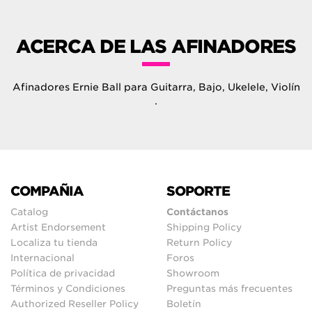
ACERCA DE LAS AFINADORES
Afinadores Ernie Ball para Guitarra, Bajo, Ukelele, Violín
.
COMPAÑIA
SOPORTE
Catalog
Contáctanos
Artist Endorsement
Shipping Policy
Localiza tu tienda
Return Policy
Internacional
Foros
Política de privacidad
Showroom
Términos y Condiciones
Preguntas más frecuentes
Authorized Reseller Policy
Boletín