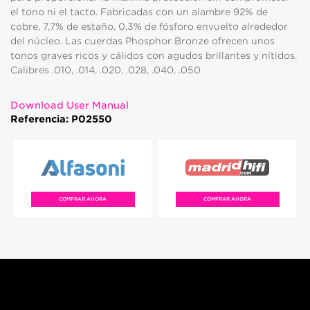
el tono ni el tacto. Fabricadas con un alambre 92% de
cobre, 7,7% de estaño, 0,3% de fósforo envuelto alrededor
del núcleo. Las cuerdas Phosphor Bronze ofrecen unos
tonos graves ricos y cálidos con agudos brillantes y nítidos.
Calibres .010, .014, .020, .028, .040, .050
Download User Manual
Referencia: P02550
COMPRAR AHORA
COMPRAR AHORA