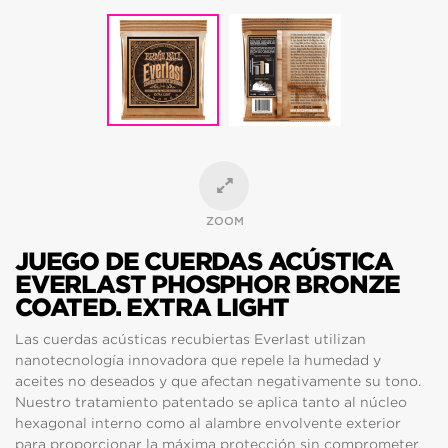
ZOOM
JUEGO DE CUERDAS ACÚSTICA
EVERLAST PHOSPHOR BRONZE
COATED. EXTRA LIGHT
Las cuerdas acústicas recubiertas Everlast utilizan
nanotecnología innovadora que repele la humedad y
aceites no deseados y que afectan negativamente su tono.
Nuestro tratamiento patentado se aplica tanto al núcleo
hexagonal interno como al alambre envolvente exterior
para proporcionar la máxima protección sin comprometer