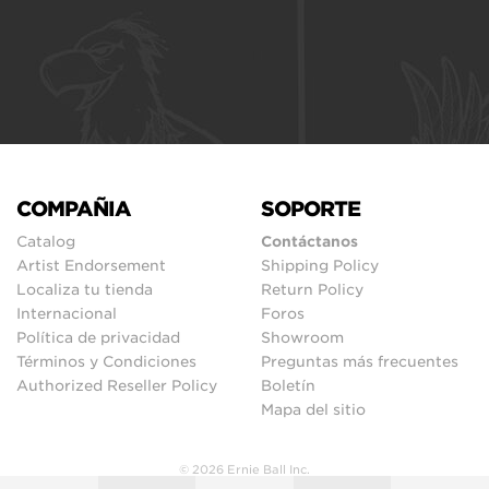
COMPAÑIA
SOPORTE
Catalog
Contáctanos
Artist Endorsement
Shipping Policy
Localiza tu tienda
Return Policy
Internacional
Foros
Política de privacidad
Showroom
Términos y Condiciones
Preguntas más frecuentes
Authorized Reseller Policy
Boletín
Mapa del sitio
© 2026 Ernie Ball Inc.