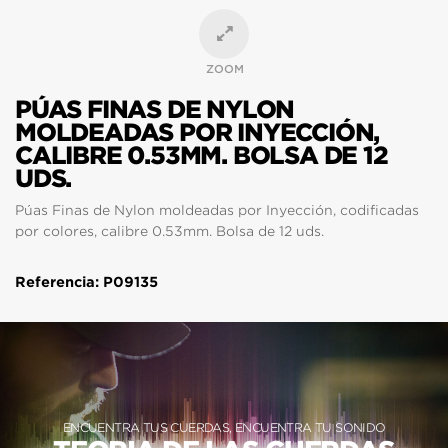
ZOOM
PÚAS FINAS DE NYLON
MOLDEADAS POR INYECCIÓN,
CALIBRE 0.53MM. BOLSA DE 12
UDS.
Púas Finas de Nylon moldeadas por Inyección, codificadas
por colores, calibre 0.53mm. Bolsa de 12 uds.
Referencia: P09135
ENCUENTRA TUS CUERDAS, ENCUENTRA TU SONIDO