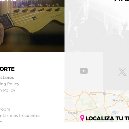
ORTE
ctanos
ing Policy
n Policy
room
ntas más frecuentes
LOCALIZA TU T
ín
del sitio