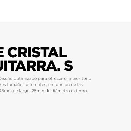
E CRISTAL
ITARRA. S
. Diseño optimizado para ofrecer el mejor tono
tres tamaños diferentes, en función de las
 48mm de largo, 25mm de diámetro externo,