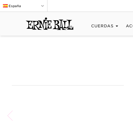
España
CUERDAS
AC