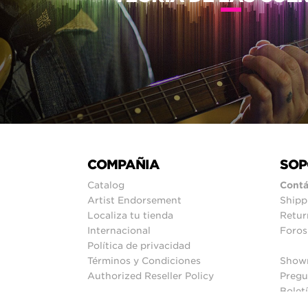
COMPAÑIA
SOP
Catalog
Contá
Artist Endorsement
Shipp
Localiza tu tienda
Retur
Internacional
Foros
Política de privacidad
Términos y Condiciones
Show
Authorized Reseller Policy
Pregu
Bolet
Mapa 