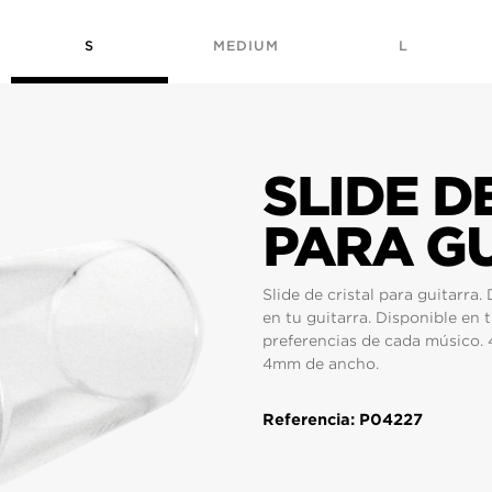
S
MEDIUM
L
SLIDE D
PARA GU
Slide de cristal para guitarra
en tu guitarra. Disponible en 
preferencias de cada músico.
4mm de ancho.
Referencia: P04227