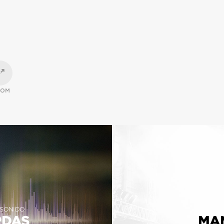
OOM
 SONIDO
RDAS
MA