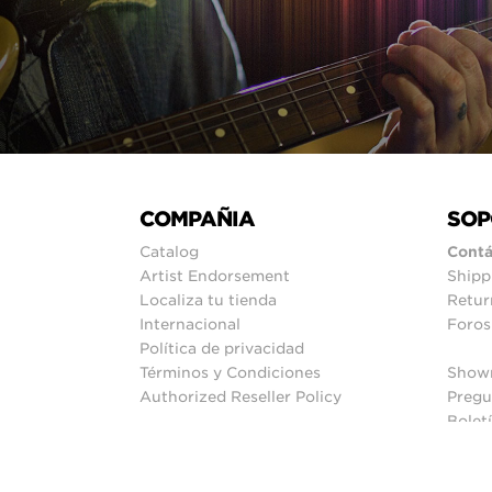
COMPAÑIA
SOP
Catalog
Contá
Artist Endorsement
Shipp
Localiza tu tienda
Retur
Internacional
Foros
Política de privacidad
Términos y Condiciones
Show
Authorized Reseller Policy
Pregu
Bolet
Mapa 