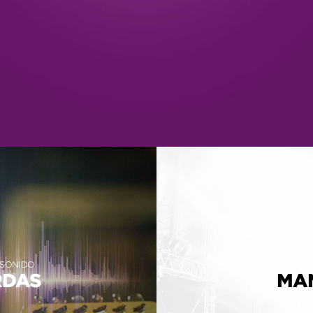
 SONIDO
RDAS
MA