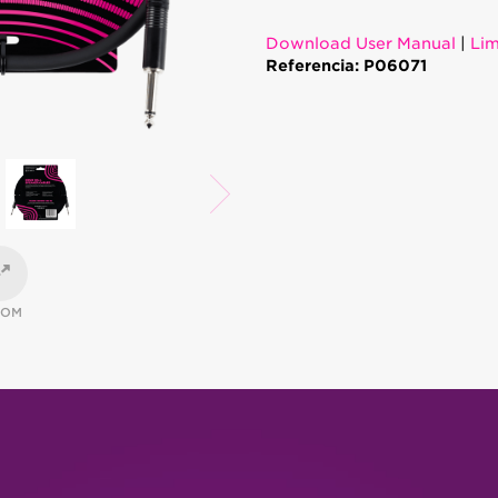
Download User Manual
|
Lim
Referencia: P06071
OOM