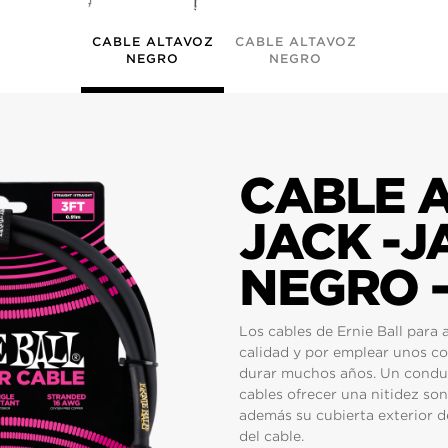
CABLE ALTAVOZ
CABLE ALTAVOZ
NEGRO
NEGRO
CABLE 
JACK -J
NEGRO -
Los cables de Ernie Ball para 
calidad y por emplear unos c
durar muchos años. Un conduc
cables ofrecer una nitidez son
además su cubierta exterior d
del cable.