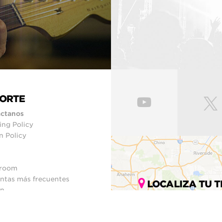
ORTE
ctanos
ing Policy
n Policy
room
ntas más frecuentes
LOCALIZA TU T
ín
del sitio