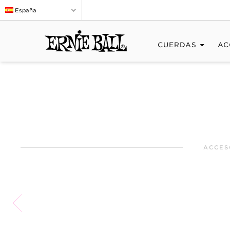
España
CUERDAS
AC
ACCES