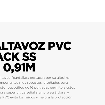
ALTAVOZ PVC
ACK SS
 0,91M
altavoz (pantallas) destacan por su altísima
omponentes muy robustos, diseñados para
tor específico de 16 pulgadas permite a estos
ora superior. La señal siempre será clara, y
e PVC evita los ruidos y mejora la protección