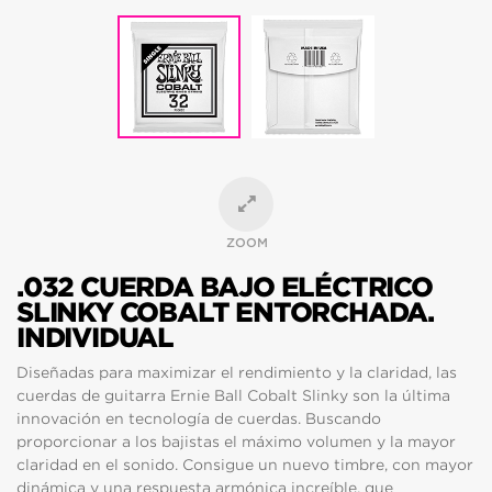
ZOOM
.032 CUERDA BAJO ELÉCTRICO
SLINKY COBALT ENTORCHADA.
INDIVIDUAL
Diseñadas para maximizar el rendimiento y la claridad, las
cuerdas de guitarra Ernie Ball Cobalt Slinky son la última
innovación en tecnología de cuerdas. Buscando
proporcionar a los bajistas el máximo volumen y la mayor
claridad en el sonido. Consigue un nuevo timbre, con mayor
dinámica y una respuesta armónica increíble, que