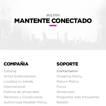
BOLETÍN
MANTENTE CONECTADO
COMPAÑIA
SOPORTE
Catalog
Contáctanos
Artist Endorsement
Shipping Policy
Localiza tu tienda
Return Policy
Internacional
Foros
Política de privacidad
Showroom
Términos y Condiciones
Preguntas más frecuentes
Authorized Reseller Policy
Boletín