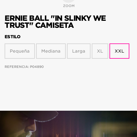
ZOOM
ERNIE BALL "IN SLINKY WE
TRUST" CAMISETA
ESTILO
Pequeña
Mediana
Larga
XL
XXL
REFERENCIA:
P04890