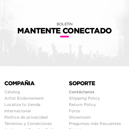
BOLETÍN
MANTENTE CONECTADO
COMPAÑIA
SOPORTE
Catalog
Contáctanos
Artist Endorsement
Shipping Policy
Localiza tu tienda
Return Policy
Internacional
Foros
Política de privacidad
Showroom
Términos y Condiciones
Preguntas más frecuentes