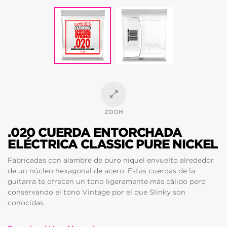
ZOOM
.020 CUERDA ENTORCHADA
ELÉCTRICA CLASSIC PURE NICKEL
Fabricadas con alambre de puro níquel envuelto alrededor
de un núcleo hexagonal de acero. Estas cuerdas de la
guitarra te ofrecen un tono ligeramente más cálido pero
conservando el tono Vintage por el que Slinky son
conocidas.